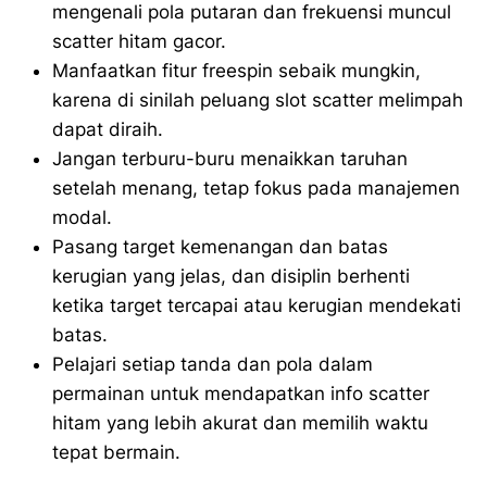
mengenali pola putaran dan frekuensi muncul
scatter hitam gacor.
Manfaatkan fitur freespin sebaik mungkin,
karena di sinilah peluang slot scatter melimpah
dapat diraih.
Jangan terburu-buru menaikkan taruhan
setelah menang, tetap fokus pada manajemen
modal.
Pasang target kemenangan dan batas
kerugian yang jelas, dan disiplin berhenti
ketika target tercapai atau kerugian mendekati
batas.
Pelajari setiap tanda dan pola dalam
permainan untuk mendapatkan info scatter
hitam yang lebih akurat dan memilih waktu
tepat bermain.