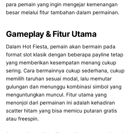
para pemain yang ingin mengejar kemenangan
besar melalui fitur tambahan dalam permainan.
Gameplay & Fitur Utama
Dalam Hot Fiesta, pemain akan bermain pada
format slot klasik dengan beberapa payline tetap
yang memberikan kesempatan menang cukup
sering. Cara bermainnya cukup sederhana, cukup
memilih taruhan sesuai modal, lalu memutar
gulungan dan menunggu kombinasi simbol yang
menguntungkan muncul. Fitur utama yang
menonjol dari permainan ini adalah kehadiran
scatter hitam yang bisa memicu putaran gratis
atau freespin.