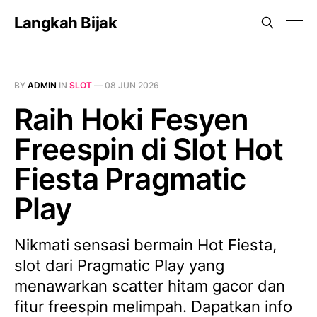
Langkah Bijak
BY
ADMIN
IN
SLOT
—
08 JUN 2026
Raih Hoki Fesyen
Freespin di Slot Hot
Fiesta Pragmatic
Play
Nikmati sensasi bermain Hot Fiesta,
slot dari Pragmatic Play yang
menawarkan scatter hitam gacor dan
fitur freespin melimpah. Dapatkan info