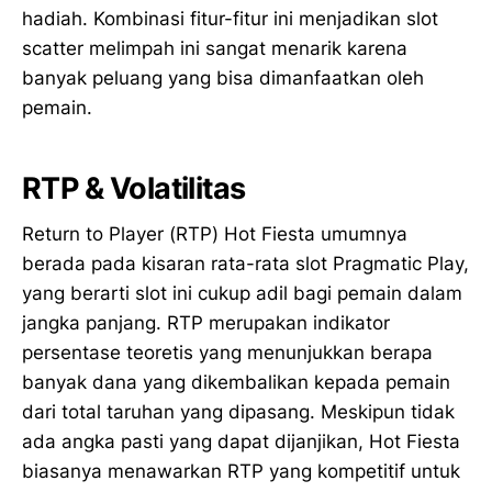
hadiah. Kombinasi fitur-fitur ini menjadikan slot
scatter melimpah ini sangat menarik karena
banyak peluang yang bisa dimanfaatkan oleh
pemain.
RTP & Volatilitas
Return to Player (RTP) Hot Fiesta umumnya
berada pada kisaran rata-rata slot Pragmatic Play,
yang berarti slot ini cukup adil bagi pemain dalam
jangka panjang. RTP merupakan indikator
persentase teoretis yang menunjukkan berapa
banyak dana yang dikembalikan kepada pemain
dari total taruhan yang dipasang. Meskipun tidak
ada angka pasti yang dapat dijanjikan, Hot Fiesta
biasanya menawarkan RTP yang kompetitif untuk