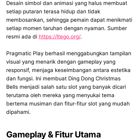
Desain simbol dan animasi yang halus membuat
setiap putaran terasa hidup dan tidak
membosankan, sehingga pemain dapat menikmati
setiap momen taruhan dengan nyaman. Sumber
resmi ada di
https://ltego.org/
.
Pragmatic Play berhasil menggabungkan tampilan
visual yang menarik dengan gameplay yang
responsif, menjaga keseimbangan antara estetika
dan fungsi. Ini membuat Ding Dong Christmas
Bells menjadi salah satu slot yang banyak dicari
terutama oleh mereka yang menyukai tema
bertema musiman dan fitur-fitur slot yang mudah
dipahami.
Gameplay & Fitur Utama