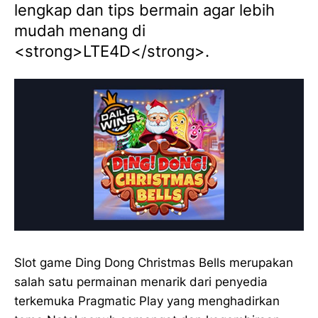
lengkap dan tips bermain agar lebih
mudah menang di
<strong>LTE4D</strong>.
Slot game Ding Dong Christmas Bells merupakan
salah satu permainan menarik dari penyedia
terkemuka Pragmatic Play yang menghadirkan