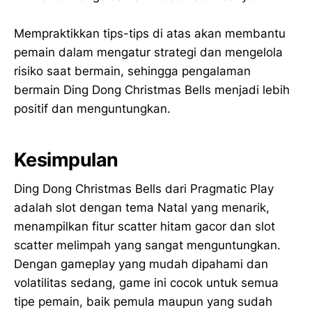
Mempraktikkan tips-tips di atas akan membantu
pemain dalam mengatur strategi dan mengelola
risiko saat bermain, sehingga pengalaman
bermain Ding Dong Christmas Bells menjadi lebih
positif dan menguntungkan.
Kesimpulan
Ding Dong Christmas Bells dari Pragmatic Play
adalah slot dengan tema Natal yang menarik,
menampilkan fitur scatter hitam gacor dan slot
scatter melimpah yang sangat menguntungkan.
Dengan gameplay yang mudah dipahami dan
volatilitas sedang, game ini cocok untuk semua
tipe pemain, baik pemula maupun yang sudah