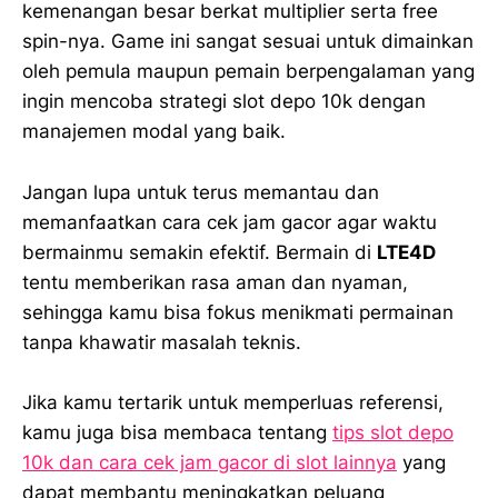
kemenangan besar berkat multiplier serta free
spin-nya. Game ini sangat sesuai untuk dimainkan
oleh pemula maupun pemain berpengalaman yang
ingin mencoba strategi slot depo 10k dengan
manajemen modal yang baik.
Jangan lupa untuk terus memantau dan
memanfaatkan cara cek jam gacor agar waktu
bermainmu semakin efektif. Bermain di
LTE4D
tentu memberikan rasa aman dan nyaman,
sehingga kamu bisa fokus menikmati permainan
tanpa khawatir masalah teknis.
Jika kamu tertarik untuk memperluas referensi,
kamu juga bisa membaca tentang
tips slot depo
10k dan cara cek jam gacor di slot lainnya
yang
dapat membantu meningkatkan peluang