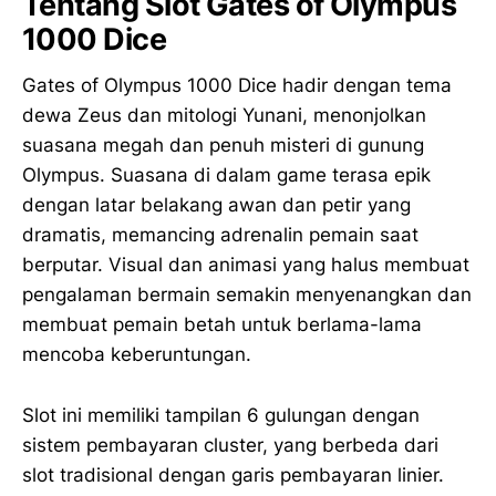
Tentang Slot Gates of Olympus
1000 Dice
Gates of Olympus 1000 Dice hadir dengan tema
dewa Zeus dan mitologi Yunani, menonjolkan
suasana megah dan penuh misteri di gunung
Olympus. Suasana di dalam game terasa epik
dengan latar belakang awan dan petir yang
dramatis, memancing adrenalin pemain saat
berputar. Visual dan animasi yang halus membuat
pengalaman bermain semakin menyenangkan dan
membuat pemain betah untuk berlama-lama
mencoba keberuntungan.
Slot ini memiliki tampilan 6 gulungan dengan
sistem pembayaran cluster, yang berbeda dari
slot tradisional dengan garis pembayaran linier.