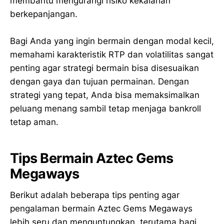
membantu mengurangi risiko kekalahan
berkepanjangan.
Bagi Anda yang ingin bermain dengan modal kecil,
memahami karakteristik RTP dan volatilitas sangat
penting agar strategi bermain bisa disesuaikan
dengan gaya dan tujuan permainan. Dengan
strategi yang tepat, Anda bisa memaksimalkan
peluang menang sambil tetap menjaga bankroll
tetap aman.
Tips Bermain Aztec Gems
Megaways
Berikut adalah beberapa tips penting agar
pengalaman bermain Aztec Gems Megaways
lebih seru dan menguntungkan, terutama bagi