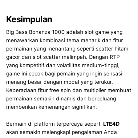
Kesimpulan
Big Bass Bonanza 1000 adalah slot game yang
menawarkan kombinasi tema menarik dan fitur
permainan yang menantang seperti scatter hitam
gacor dan slot scatter melimpah. Dengan RTP
yang kompetitif dan volatilitas medium-tinggi,
game ini cocok bagi pemain yang ingin sensasi
menang besar dengan modal yang terukur.
Keberadaan fitur free spin dan multiplier membuat
permainan semakin dinamis dan berpeluang
memberikan kemenangan signifikan.
Bermain di platform terpercaya seperti
LTE4D
akan semakin melengkapi pengalaman Anda