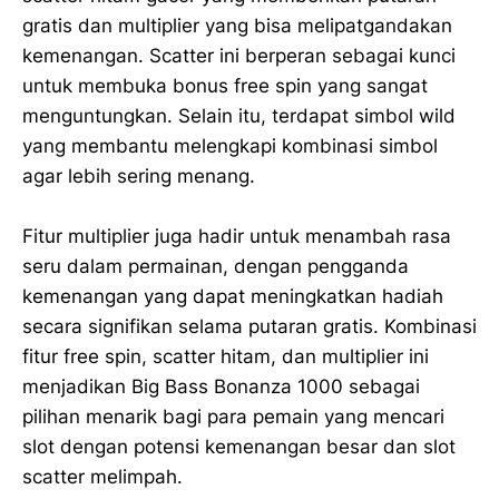
gratis dan multiplier yang bisa melipatgandakan
kemenangan. Scatter ini berperan sebagai kunci
untuk membuka bonus free spin yang sangat
menguntungkan. Selain itu, terdapat simbol wild
yang membantu melengkapi kombinasi simbol
agar lebih sering menang.
Fitur multiplier juga hadir untuk menambah rasa
seru dalam permainan, dengan pengganda
kemenangan yang dapat meningkatkan hadiah
secara signifikan selama putaran gratis. Kombinasi
fitur free spin, scatter hitam, dan multiplier ini
menjadikan Big Bass Bonanza 1000 sebagai
pilihan menarik bagi para pemain yang mencari
slot dengan potensi kemenangan besar dan slot
scatter melimpah.