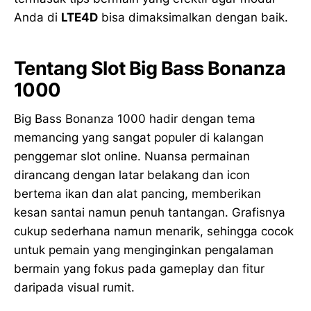
Anda di
LTE4D
bisa dimaksimalkan dengan baik.
Tentang Slot Big Bass Bonanza
1000
Big Bass Bonanza 1000 hadir dengan tema
memancing yang sangat populer di kalangan
penggemar slot online. Nuansa permainan
dirancang dengan latar belakang dan icon
bertema ikan dan alat pancing, memberikan
kesan santai namun penuh tantangan. Grafisnya
cukup sederhana namun menarik, sehingga cocok
untuk pemain yang menginginkan pengalaman
bermain yang fokus pada gameplay dan fitur
daripada visual rumit.