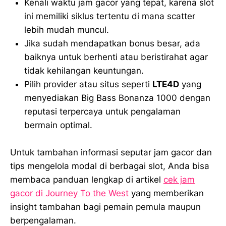
Kenali waktu jam gacor yang tepat, karena slot
ini memiliki siklus tertentu di mana scatter
lebih mudah muncul.
Jika sudah mendapatkan bonus besar, ada
baiknya untuk berhenti atau beristirahat agar
tidak kehilangan keuntungan.
Pilih provider atau situs seperti
LTE4D
yang
menyediakan Big Bass Bonanza 1000 dengan
reputasi terpercaya untuk pengalaman
bermain optimal.
Untuk tambahan informasi seputar jam gacor dan
tips mengelola modal di berbagai slot, Anda bisa
membaca panduan lengkap di artikel
cek jam
gacor di Journey To the West
yang memberikan
insight tambahan bagi pemain pemula maupun
berpengalaman.