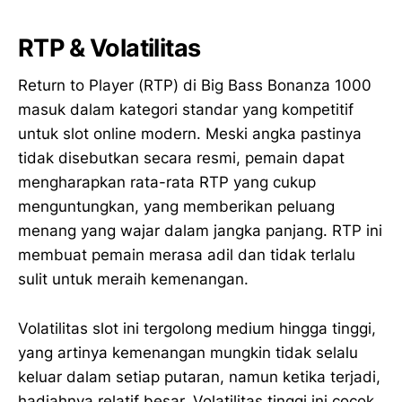
RTP & Volatilitas
Return to Player (RTP) di Big Bass Bonanza 1000
masuk dalam kategori standar yang kompetitif
untuk slot online modern. Meski angka pastinya
tidak disebutkan secara resmi, pemain dapat
mengharapkan rata-rata RTP yang cukup
menguntungkan, yang memberikan peluang
menang yang wajar dalam jangka panjang. RTP ini
membuat pemain merasa adil dan tidak terlalu
sulit untuk meraih kemenangan.
Volatilitas slot ini tergolong medium hingga tinggi,
yang artinya kemenangan mungkin tidak selalu
keluar dalam setiap putaran, namun ketika terjadi,
hadiahnya relatif besar. Volatilitas tinggi ini cocok