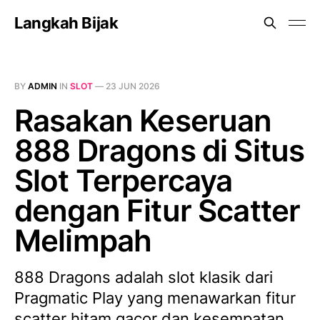
Langkah Bijak
BY
ADMIN
IN
SLOT
—
23 JUN 2026
Rasakan Keseruan
888 Dragons di Situs
Slot Terpercaya
dengan Fitur Scatter
Melimpah
888 Dragons adalah slot klasik dari
Pragmatic Play yang menawarkan fitur
scatter hitam gacor dan kesempatan