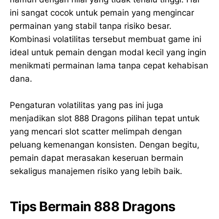
ini sangat cocok untuk pemain yang mengincar
permainan yang stabil tanpa risiko besar.
Kombinasi volatilitas tersebut membuat game ini
ideal untuk pemain dengan modal kecil yang ingin
menikmati permainan lama tanpa cepat kehabisan
dana.
Pengaturan volatilitas yang pas ini juga
menjadikan slot 888 Dragons pilihan tepat untuk
yang mencari slot scatter melimpah dengan
peluang kemenangan konsisten. Dengan begitu,
pemain dapat merasakan keseruan bermain
sekaligus manajemen risiko yang lebih baik.
Tips Bermain 888 Dragons