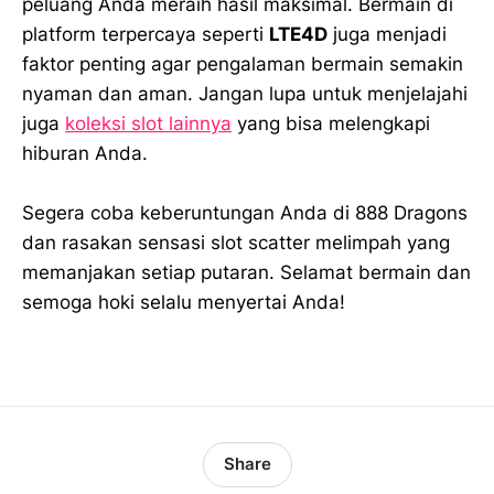
peluang Anda meraih hasil maksimal. Bermain di
platform terpercaya seperti
LTE4D
juga menjadi
faktor penting agar pengalaman bermain semakin
nyaman dan aman. Jangan lupa untuk menjelajahi
juga
koleksi slot lainnya
yang bisa melengkapi
hiburan Anda.
Segera coba keberuntungan Anda di 888 Dragons
dan rasakan sensasi slot scatter melimpah yang
memanjakan setiap putaran. Selamat bermain dan
semoga hoki selalu menyertai Anda!
Share