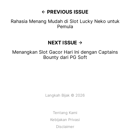
PREVIOUS ISSUE
Rahasia Menang Mudah di Slot Lucky Neko untuk
Pemula
NEXT ISSUE
Menangkan Slot Gacor Hari Ini dengan Captains
Bounty dari PG Soft
Langkah Bijak © 2026
Tentang Kami
Kebijakan Privasi
Disclaimer