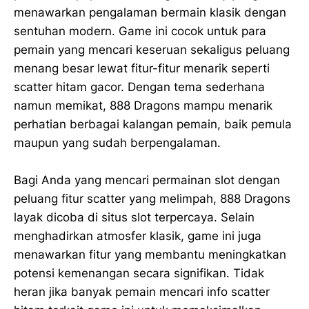
menawarkan pengalaman bermain klasik dengan
sentuhan modern. Game ini cocok untuk para
pemain yang mencari keseruan sekaligus peluang
menang besar lewat fitur-fitur menarik seperti
scatter hitam gacor. Dengan tema sederhana
namun memikat, 888 Dragons mampu menarik
perhatian berbagai kalangan pemain, baik pemula
maupun yang sudah berpengalaman.
Bagi Anda yang mencari permainan slot dengan
peluang fitur scatter yang melimpah, 888 Dragons
layak dicoba di situs slot terpercaya. Selain
menghadirkan atmosfer klasik, game ini juga
menawarkan fitur yang membantu meningkatkan
potensi kemenangan secara signifikan. Tidak
heran jika banyak pemain mencari info scatter