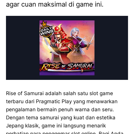
agar cuan maksimal di game ini.
Rise of Samurai adalah salah satu slot game
terbaru dari Pragmatic Play yang menawarkan
pengalaman bermain penuh warna dan seru.
Dengan tema samurai yang kuat dan estetika
Jepang klasik, game ini langsung menarik
perhatian para penggemar slot online. Bagi Anda