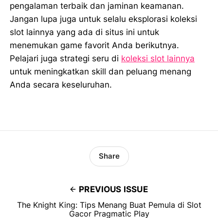
pengalaman terbaik dan jaminan keamanan.
Jangan lupa juga untuk selalu eksplorasi koleksi
slot lainnya yang ada di situs ini untuk
menemukan game favorit Anda berikutnya.
Pelajari juga strategi seru di
koleksi slot lainnya
untuk meningkatkan skill dan peluang menang
Anda secara keseluruhan.
Share
PREVIOUS ISSUE
The Knight King: Tips Menang Buat Pemula di Slot
Gacor Pragmatic Play