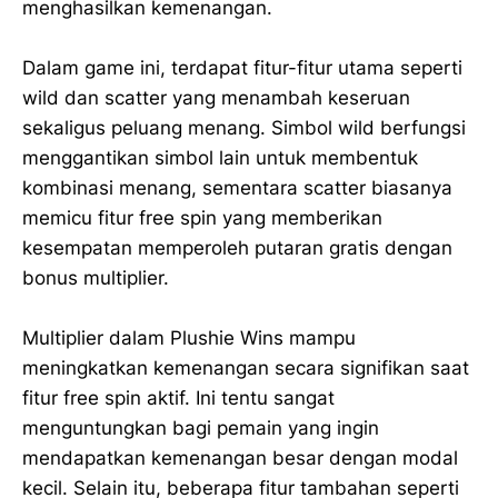
menghasilkan kemenangan.
Dalam game ini, terdapat fitur-fitur utama seperti
wild dan scatter yang menambah keseruan
sekaligus peluang menang. Simbol wild berfungsi
menggantikan simbol lain untuk membentuk
kombinasi menang, sementara scatter biasanya
memicu fitur free spin yang memberikan
kesempatan memperoleh putaran gratis dengan
bonus multiplier.
Multiplier dalam Plushie Wins mampu
meningkatkan kemenangan secara signifikan saat
fitur free spin aktif. Ini tentu sangat
menguntungkan bagi pemain yang ingin
mendapatkan kemenangan besar dengan modal
kecil. Selain itu, beberapa fitur tambahan seperti