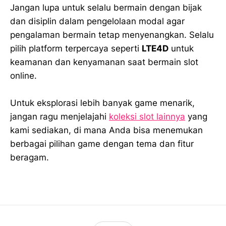
Jangan lupa untuk selalu bermain dengan bijak
dan disiplin dalam pengelolaan modal agar
pengalaman bermain tetap menyenangkan. Selalu
pilih platform terpercaya seperti
LTE4D
untuk
keamanan dan kenyamanan saat bermain slot
online.
Untuk eksplorasi lebih banyak game menarik,
jangan ragu menjelajahi
koleksi slot lainnya
yang
kami sediakan, di mana Anda bisa menemukan
berbagai pilihan game dengan tema dan fitur
beragam.