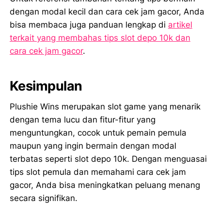
dengan modal kecil dan cara cek jam gacor, Anda
bisa membaca juga panduan lengkap di
artikel
terkait yang membahas tips slot depo 10k dan
cara cek jam gacor
.
Kesimpulan
Plushie Wins merupakan slot game yang menarik
dengan tema lucu dan fitur-fitur yang
menguntungkan, cocok untuk pemain pemula
maupun yang ingin bermain dengan modal
terbatas seperti slot depo 10k. Dengan menguasai
tips slot pemula dan memahami cara cek jam
gacor, Anda bisa meningkatkan peluang menang
secara signifikan.