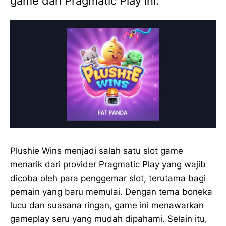
game dari Pragmatic Play ini.
Plushie Wins menjadi salah satu slot game
menarik dari provider Pragmatic Play yang wajib
dicoba oleh para penggemar slot, terutama bagi
pemain yang baru memulai. Dengan tema boneka
lucu dan suasana ringan, game ini menawarkan
gameplay seru yang mudah dipahami. Selain itu,