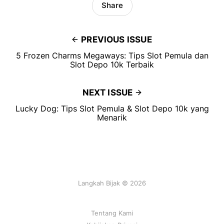
Share
PREVIOUS ISSUE
5 Frozen Charms Megaways: Tips Slot Pemula dan
Slot Depo 10k Terbaik
NEXT ISSUE
Lucky Dog: Tips Slot Pemula & Slot Depo 10k yang
Menarik
Langkah Bijak © 2026
Tentang Kami