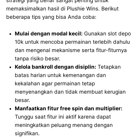
strategi yang benar sangat penting untuk
memaksimalkan hasil di Plushie Wins. Berikut
beberapa tips yang bisa Anda coba:
Mulai dengan modal kecil:
Gunakan slot depo
10k untuk mencoba permainan terlebih dahulu
dan mengenal mekanisme serta fitur-fiturnya
tanpa risiko besar.
Kelola bankroll dengan disiplin:
Tetapkan
batas harian untuk kemenangan dan
kekalahan agar permainan tetap
menyenangkan dan tidak membuat kerugian
besar.
Manfaatkan fitur free spin dan multiplier:
Tunggu saat fitur ini aktif karena dapat
meningkatkan peluang menang dengan
signifikan.