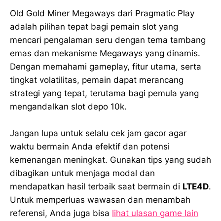
Old Gold Miner Megaways dari Pragmatic Play
adalah pilihan tepat bagi pemain slot yang
mencari pengalaman seru dengan tema tambang
emas dan mekanisme Megaways yang dinamis.
Dengan memahami gameplay, fitur utama, serta
tingkat volatilitas, pemain dapat merancang
strategi yang tepat, terutama bagi pemula yang
mengandalkan slot depo 10k.
Jangan lupa untuk selalu cek jam gacor agar
waktu bermain Anda efektif dan potensi
kemenangan meningkat. Gunakan tips yang sudah
dibagikan untuk menjaga modal dan
mendapatkan hasil terbaik saat bermain di
LTE4D
.
Untuk memperluas wawasan dan menambah
referensi, Anda juga bisa
lihat ulasan game lain