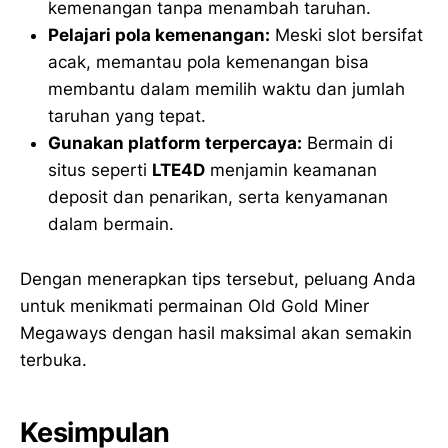
kemenangan tanpa menambah taruhan.
Pelajari pola kemenangan:
Meski slot bersifat
acak, memantau pola kemenangan bisa
membantu dalam memilih waktu dan jumlah
taruhan yang tepat.
Gunakan platform terpercaya:
Bermain di
situs seperti
LTE4D
menjamin keamanan
deposit dan penarikan, serta kenyamanan
dalam bermain.
Dengan menerapkan tips tersebut, peluang Anda
untuk menikmati permainan Old Gold Miner
Megaways dengan hasil maksimal akan semakin
terbuka.
Kesimpulan