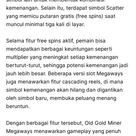
kemenangan. Selain itu, terdapat simbol Scatter
yang memicu putaran gratis (free spins) saat
muncul minimal tiga kali di layar.
Selama fitur free spins aktif, pemain bisa
mendapatkan berbagai keuntungan seperti
multiplier yang meningkat setiap kemenangan
berturut-turut, sehingga potensi kemenangan jadi
jauh lebih besar. Beberapa versi slot Megaways
juga menawarkan fitur cascading reels, di mana
simbol kemenangan akan hilang dan digantikan
oleh simbol baru, membuka peluang menang
beruntun.
Dengan berbagai fitur tersebut, Old Gold Miner
Megaways menawarkan gameplay yang penuh