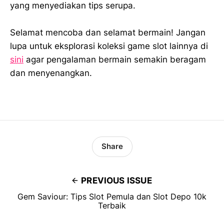
yang menyediakan tips serupa.
Selamat mencoba dan selamat bermain! Jangan
lupa untuk eksplorasi koleksi game slot lainnya di
sini
agar pengalaman bermain semakin beragam
dan menyenangkan.
Share
PREVIOUS ISSUE
Gem Saviour: Tips Slot Pemula dan Slot Depo 10k
Terbaik