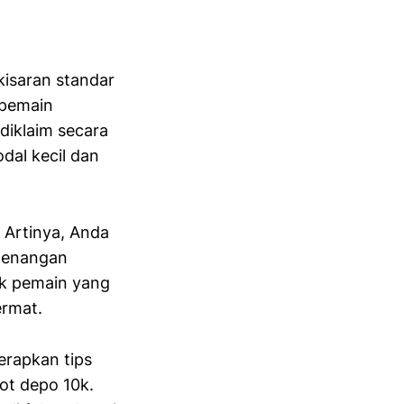
kisaran standar
 pemain
diklaim secara
dal kecil dan
. Artinya, Anda
emenangan
tuk pemain yang
ermat.
erapkan tips
ot depo 10k.