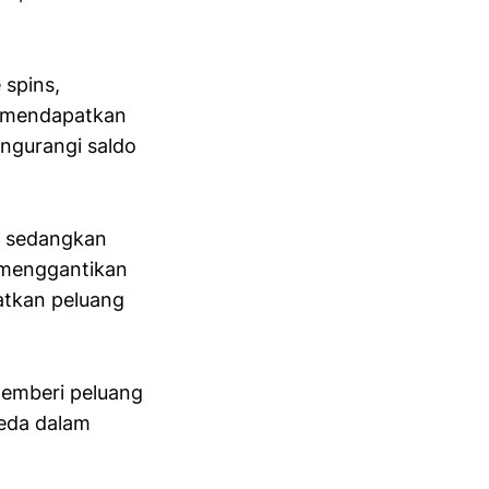
 spins,
in mendapatkan
ngurangi saldo
, sedangkan
i menggantikan
atkan peluang
memberi peluang
beda dalam