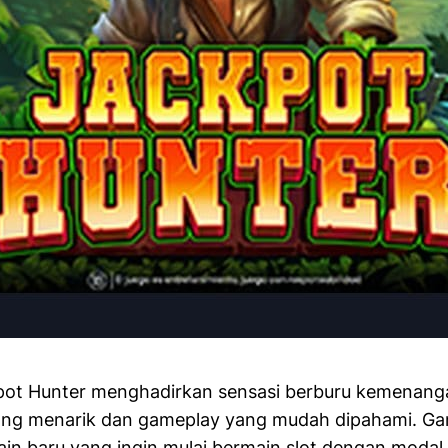
pot Hunter menghadirkan sensasi berburu kemenang
ng menarik dan gameplay yang mudah dipahami. Ga
in baru yang ingin mulai bermain slot dengan modal 