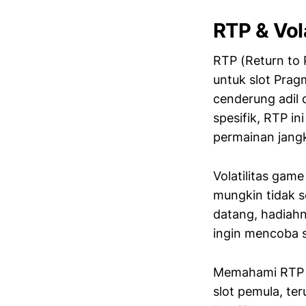
RTP & Vola
RTP (Return to 
untuk slot Prag
cenderung adil 
spesifik, RTP i
permainan jang
Volatilitas game
mungkin tidak s
datang, hadiahn
ingin mencoba s
Memahami RTP da
slot pemula, te