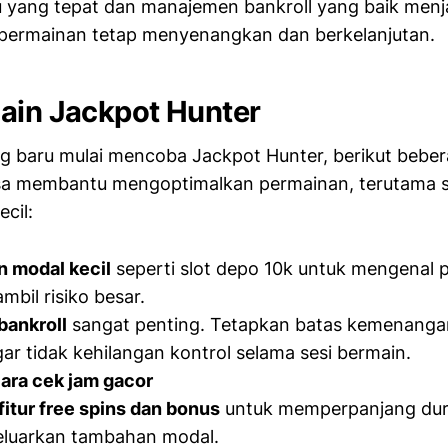
 yang tepat dan manajemen bankroll yang baik menja
permainan tetap menyenangkan dan berkelanjutan.
ain Jackpot Hunter
 baru mulai mencoba Jackpot Hunter, berikut bebera
sa membantu mengoptimalkan permainan, terutama s
cil:
n modal kecil
seperti slot depo 10k untuk mengenal 
bil risiko besar.
ankroll
sangat penting. Tetapkan batas kemenanga
ar tidak kehilangan kontrol selama sesi bermain.
ara cek jam gacor
itur free spins dan bonus
untuk memperpanjang dur
luarkan tambahan modal.