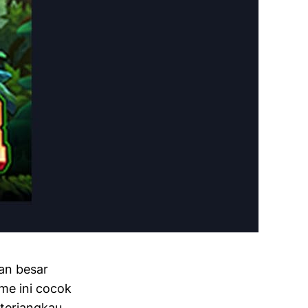
an besar
me ini cocok
terjangkau,