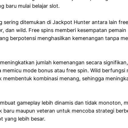
 baru mulai belajar slot.
g sering ditemukan di Jackpot Hunter antara lain free
tter, dan wild. Free spins memberi kesempatan pema
 yang berpotensi menghasilkan kemenangan tanpa me
t meningkatkan jumlah kemenangan secara signifikan
a memicu mode bonus atau free spin. Wild berfungs
tuk membentuk kombinasi menang, sehingga meningk
 membuat gameplay lebih dinamis dan tidak monoton, 
ik baru maupun veteran untuk mencoba strategi ber
t yang lebih besar.