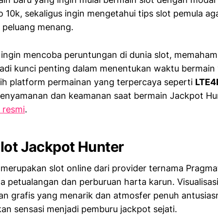
o 10k, sekaligus ingin mengetahui tips slot pemula ag
 peluang menang.
 ingin mencoba peruntungan di dunia slot, memahami
adi kunci penting dalam menentukan waktu bermain 
ilih platform permainan yang terpercaya seperti
LTE4
enyamanan dan keamanan saat bermain Jackpot Hu
k resmi
.
lot Jackpot Hunter
merupakan slot online dari provider ternama Pragma
petualangan dan perburuan harta karun. Visualisasi
an grafis yang menarik dan atmosfer penuh antusi
n sensasi menjadi pemburu jackpot sejati.