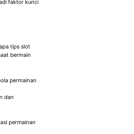
di faktor kunci
pa tips slot
aat bermain
pola permainan
n dan
asi permainan