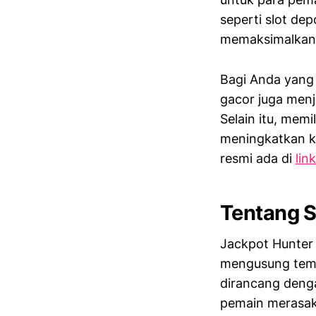
seperti slot dep
memaksimalkan
Bagi Anda yang
gacor juga menj
Selain itu, mem
meningkatkan k
resmi ada di
lin
Tentang S
Jackpot Hunter 
mengusung tema 
dirancang deng
pemain merasaka