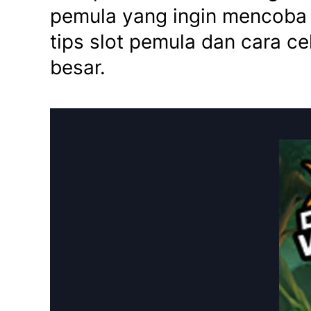
pemula yang ingin mencoba 
tips slot pemula dan cara c
besar.