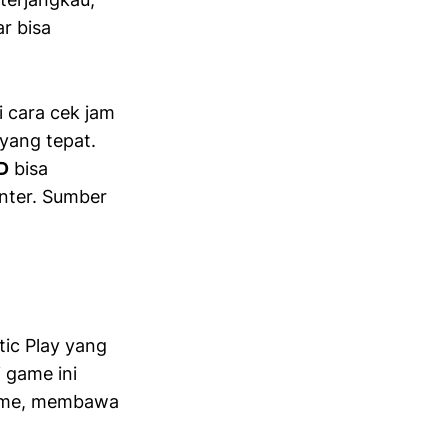
ar bisa
 cara cek jam
yang tepat.
D
bisa
nter. Sumber
tic Play yang
 game ini
asme, membawa