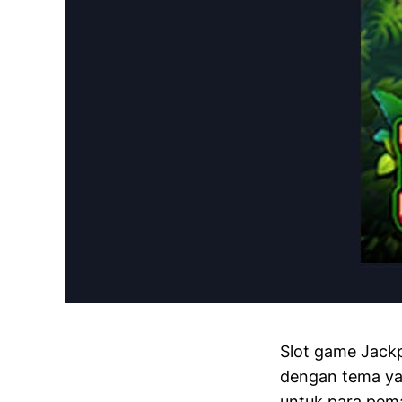
Slot game Jack
dengan tema ya
untuk para pema