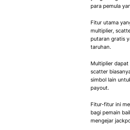
para pemula yang
Fitur utama yan
multiplier, sca
putaran gratis
taruhan.
Multiplier dapa
scatter biasany
simbol lain un
payout.
Fitur-fitur ini
bagi pemain ba
mengejar jackpo