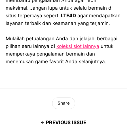
membantu pengalaman Anda agar lebih
maksimal. Jangan lupa untuk selalu bermain di
situs terpercaya seperti
LTE4D
agar mendapatkan
layanan terbaik dan keamanan yang terjamin.
Mulailah petualangan Anda dan jelajahi berbagai
pilihan seru lainnya di
koleksi slot lainnya
untuk
memperkaya pengalaman bermain dan
menemukan game favorit Anda selanjutnya.
Share
PREVIOUS ISSUE