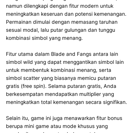
namun dilengkapi dengan fitur modern untuk
meningkatkan keseruan dan potensi kemenangan.
Permainan dimulai dengan memasang taruhan
sesuai modal, lalu putar gulungan dan tunggu
kombinasi simbol yang menang.
Fitur utama dalam Blade and Fangs antara lain
simbol wild yang dapat menggantikan simbol lain
untuk membentuk kombinasi menang, serta
simbol scatter yang biasanya memicu putaran
gratis (free spin). Selama putaran gratis, Anda
berkesempatan mendapatkan multiplier yang
meningkatkan total kemenangan secara signifikan.
Selain itu, game ini juga menawarkan fitur bonus
berupa mini game atau mode khusus yang